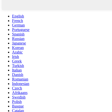
English
French
German
Portuguese
Spanish
Russian
Japanese
Korean
Arabic
Irish
Greek
Turkish
Italian
Danish
Romanian
Indonesian
Czech
Afrikaans
Swedish
Polish
Basque
Catalan