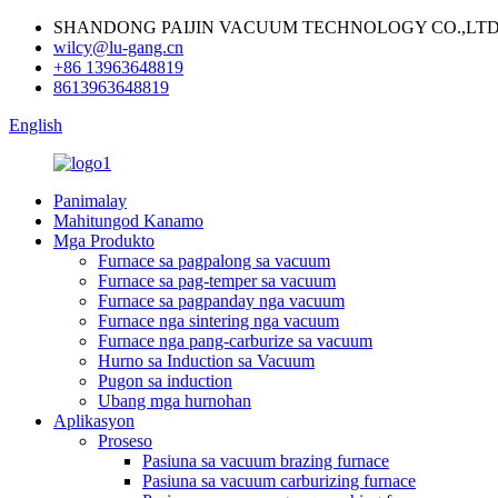
SHANDONG PAIJIN VACUUM TECHNOLOGY CO.,LTD
wilcy@lu-gang.cn
+86 13963648819
8613963648819
English
Panimalay
Mahitungod Kanamo
Mga Produkto
Furnace sa pagpalong sa vacuum
Furnace sa pag-temper sa vacuum
Furnace sa pagpanday nga vacuum
Furnace nga sintering nga vacuum
Furnace nga pang-carburize sa vacuum
Hurno sa Induction sa Vacuum
Pugon sa induction
Ubang mga hurnohan
Aplikasyon
Proseso
Pasiuna sa vacuum brazing furnace
Pasiuna sa vacuum carburizing furnace