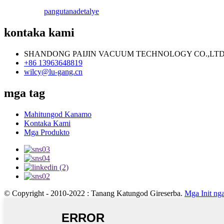
pangutana
detalye
kontaka kami
SHANDONG PAIJIN VACUUM TECHNOLOGY CO.,LTD
+86 13963648819
wilcy@lu-gang.cn
mga tag
Mahitungod Kanamo
Kontaka Kami
Mga Produkto
© Copyright - 2010-2022 : Tanang Katungod Gireserba.
Mga Init ng