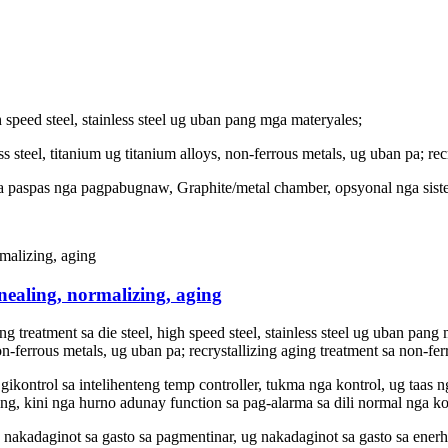
h speed steel, stainless steel ug uban pang mga materyales;
 steel, titanium ug titanium alloys, non-ferrous metals, ug uban pa; rec
 sa paspas nga pagpabugnaw, Graphite/metal chamber, opsyonal nga sis
ealing, normalizing, aging
reatment sa die steel, high speed steel, stainless steel ug uban pang
non-ferrous metals, ug uban pa; recrystallizing aging treatment sa non-fer
ikontrol sa intelihenteng temp controller, tukma nga kontrol, ug taas 
, kini nga hurno adunay function sa pag-alarma sa dili normal nga kon
akadaginot sa gasto sa pagmentinar, ug nakadaginot sa gasto sa enerh