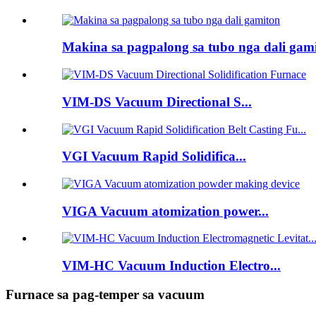
Makina sa pagpalong sa tubo nga dali gam
VIM-DS Vacuum Directional S...
VGI Vacuum Rapid Solidifica...
VIGA Vacuum atomization power...
VIM-HC Vacuum Induction Electro...
Furnace sa pag-temper sa vacuum