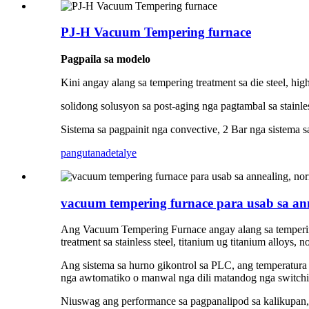
PJ-H Vacuum Tempering furnace
Pagpaila sa modelo
Kini angay alang sa tempering treatment sa die steel, hig
solidong solusyon sa post-aging nga pagtambal sa stainless
Sistema sa pagpainit nga convective, 2 Bar nga sistema
pangutana
detalye
vacuum tempering furnace para usab sa ann
Ang Vacuum Tempering Furnace angay alang sa tempering t
treatment sa stainless steel, titanium ug titanium alloys, 
Ang sistema sa hurno gikontrol sa PLC, ang temperatura g
nga awtomatiko o manwal nga dili matandog nga switching
Niuswag ang performance sa pagpanalipod sa kalikupan, n