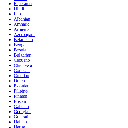
Esperanto
Hindi
Lao
Albanian
Amharic
Armenian
Azerbaijani
Belarusian
Bengali
Bosnian
Bulgarian
Cebuano
Chichewa
Corsican
Croatian
Dutch
Estonian
Filipino
Finnish
Frisian
Galician
Georgian
Gujarati
Haitian
Hausa