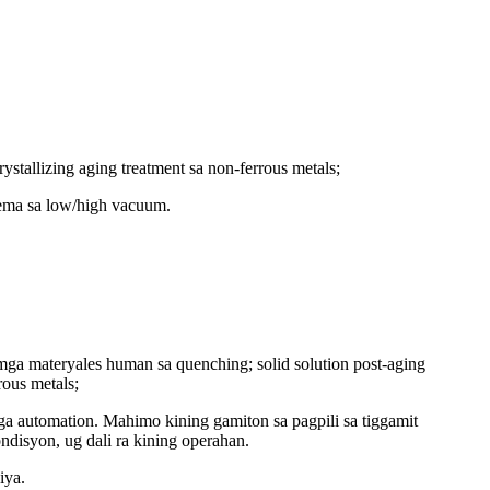
rystallizing aging treatment sa non-ferrous metals;
tema sa low/high vacuum.
 mga materyales human sa quenching; solid solution post-aging
rous metals;
nga automation. Mahimo kining gamiton sa pagpili sa tiggamit
disyon, ug dali ra kining operahan.
iya.